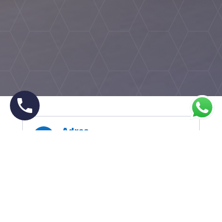
Adres

Çerkezköy / Tekirdağ
Telefon

0 542 437 21 42