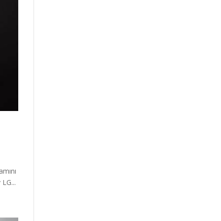
şamını
 LG...