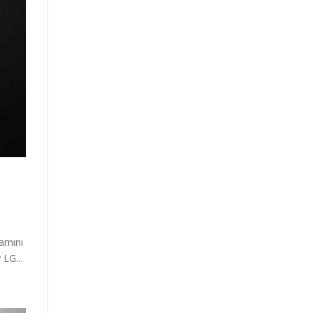
şamını
 LG...